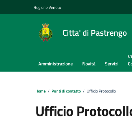
Vai ai contenuti
Vai al footer
Regione Veneto
Citta' di Pastrengo
Vi
Amministrazione
Novità
Servizi
C
Home
/
Punti di contatto
/
Ufficio Protocollo
Ufficio Protocoll