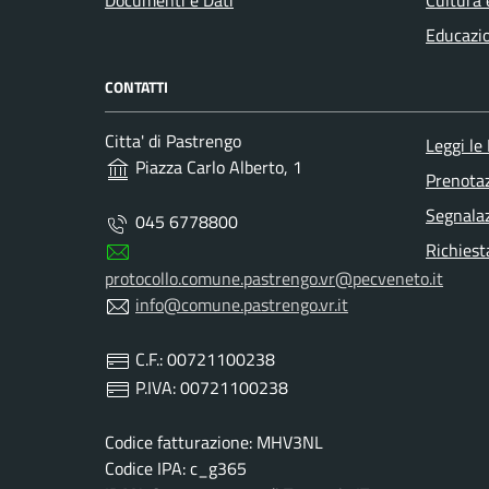
Documenti e Dati
Cultura 
Educazi
CONTATTI
Citta' di Pastrengo
Leggi le
Piazza Carlo Alberto, 1
Prenota
Segnalaz
045 6778800
Richiest
protocollo.comune.pastrengo.vr@pecveneto.it
info@comune.pastrengo.vr.it
C.F.: 00721100238
P.IVA: 00721100238
Codice fatturazione: MHV3NL
Codice IPA: c_g365