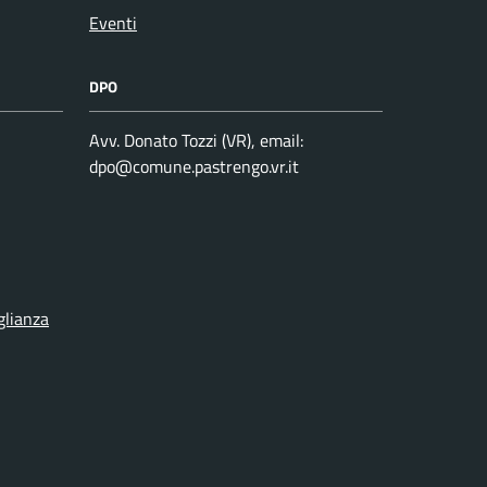
Eventi
DPO
Avv. Donato Tozzi (VR), email:
dpo@comune.pastrengo.vr.it
glianza